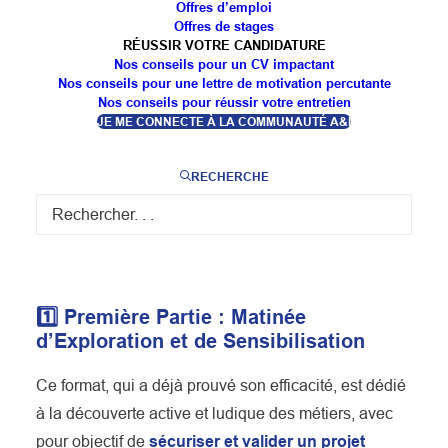
Offres d’emploi
Offres de stages
Le
jeudi 4 décembre 2025,
le
Campus des Métiers
RÉUSSIR VOTRE CANDIDATURE
Nos conseils pour un CV impactant
et des Qualifications d’Excellence Autonomie et
Nos conseils pour une lettre de motivation percutante
Inclusion
Nos conseils pour réussir votre entretien
organise, pour la deuxième fois, son
JE ME CONNECTE À LA COMMUNAUTÉ A&I
format d’orientation
« Trouve Ta Voie »
, à Toul, en
partenariat avec
La Cravate Solidaire
.
RECHERCHE
Douze participants auront l’opportunité de bénéficier
de cette journée complète, qui allie découverte des
métiers et préparation à l’emploi.
1️⃣ Première Partie : Matinée
d’Exploration et de Sensibilisation
Ce format, qui a déjà prouvé son efficacité, est dédié
à la découverte active et ludique des métiers, avec
pour objectif de
sécuriser et valider un projet