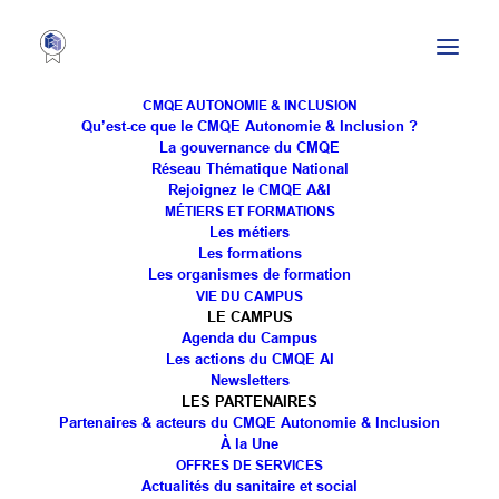
CMQE AUTONOMIE & INCLUSION
Qu’est-ce que le CMQE Autonomie & Inclusion ?
La gouvernance du CMQE
Réseau Thématique National
Évènement : Toul
Rejoignez le CMQE A&I
MÉTIERS ET FORMATIONS
accueille la première
Les métiers
Les formations
édition délocalisée de
Les organismes de formation
VIE DU CAMPUS
"Trouve Ta Voie" du
LE CAMPUS
Agenda du Campus
CMQE A&I et La Cravate
Les actions du CMQE AI
Newsletters
Solidaire
LES PARTENAIRES
Partenaires & acteurs du CMQE Autonomie & Inclusion
À la Une
OFFRES DE SERVICES
Actualités du sanitaire et social