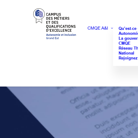
CMQE A&I
Qu’est-ce
Autonomie
La gouver
CMQE
Réseau T
National
Rejoignez