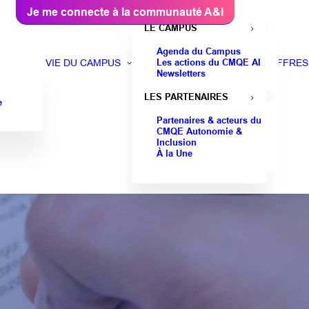
Je me connecte à la communauté A&I
LE CAMPUS
Agenda du Campus
Les actions du CMQE AI
VIE DU CAMPUS
OFFRES
Newsletters
LES PARTENAIRES
e
Partenaires & acteurs du
CMQE Autonomie &
Inclusion
À la Une