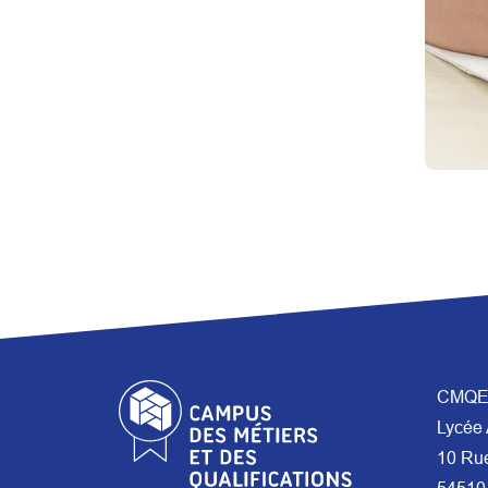
CMQE 
Lycée 
10 Ru