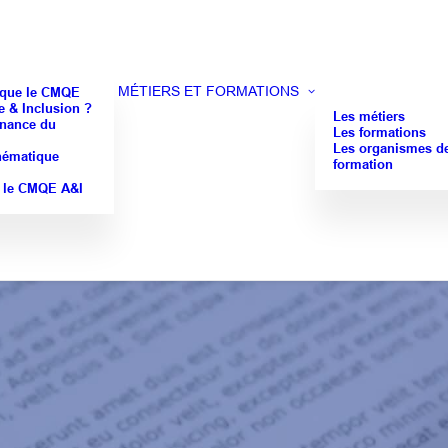
MÉTIERS ET FORMATIONS
 que le CMQE
 & Inclusion ?
Les métiers
nance du
Les formations
Les organismes d
hématique
formation
 le CMQE A&I