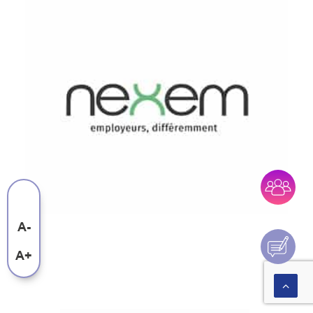
A-
A+