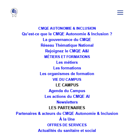
CMQE AUTONOMIE & INCLUSION
Qu’est-ce que le CMQE Autonomie & Inclusion ?
La gouvernance du CMQE
Réseau Thématique National
26e Festival du Film
Rejoignez le CMQE A&I
MÉTIERS ET FORMATIONS
d’Action Sociale
Les métiers
Les formations
Les organismes de formation
VIE DU CAMPUS
LE CAMPUS
Agenda du Campus
Les actions du CMQE AI
Newsletters
LES PARTENAIRES
Les Rencontres
Partenaires & acteurs du CMQE Autonomie & Inclusion
À la Une
Documentaires –
OFFRES DE SERVICES
Actualités du sanitaire et social