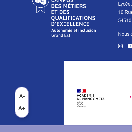
Lycée 
10 Ru
54510
Nous c
A-
A+