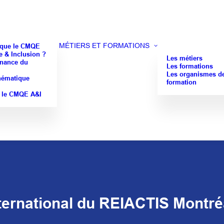
MÉTIERS ET FORMATIONS
 que le CMQE
 & Inclusion ?
Les métiers
nance du
Les formations
Les organismes d
hématique
formation
 le CMQE A&I
ternational du REIACTIS Montréa