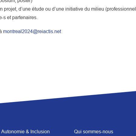
posium, poster)
un projet, d’une étude ou d’une initiative du milieu (professionne
e-s et partenaires.
 à
montreal2024@reiactis.net
Autonomie & Inclusion
Qui sommes-nous