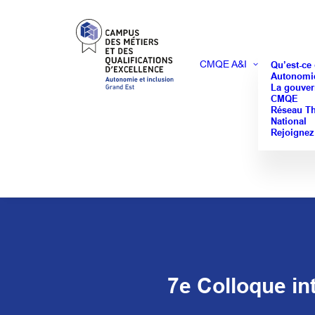
CMQE A&I
Qu’est-ce
Autonomie
La gouver
CMQE
Réseau T
National
Rejoignez
7e Colloque in