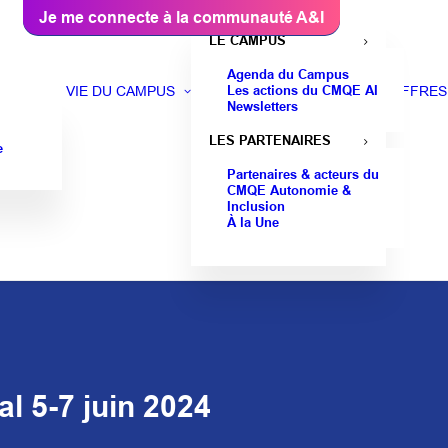
Je me connecte à la communauté A&I
LE CAMPUS
Agenda du Campus
Les actions du CMQE AI
VIE DU CAMPUS
OFFRES
Newsletters
LES PARTENAIRES
e
Partenaires & acteurs du
CMQE Autonomie &
Inclusion
À la Une
l 5-7 juin 2024