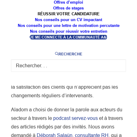
Offres d’emploi
Offres de stages
RÉUSSIR VOTRE CANDIDATURE
Publiée le 15 février 2023 14:54
Nos conseils pour un CV impactant
Pour accéder à l’article :
Nos conseils pour une lettre de motivation percutante
https://www.aladom.fr/actualites/secteur-
Nos conseils pour réussir votre entretien
service/9825/8-conseils-pour-recruter-et-fideliser-
JE ME CONNECTE À LA COMMUNAUTÉ A&I
dans-les-services-a-la-personne/
Le recrutement est devenu le nerf de la guerre pour
RECHERCHE
les structures de services à la personne. Les
agences de services à la personne doivent attirer
des salariés mais aussi les fidéliser pour augmenter
la satisfaction des clients qui n’apprécient pas les
changements réguliers d’intervenants.
Aladom a choisi de donner la parole aux acteurs du
secteur à travers le
podcast servez-vous
et à travers
des articles rédigés par des invités. Nous avons
demandé à
Déborah Salaün, consultante RH
, qui a