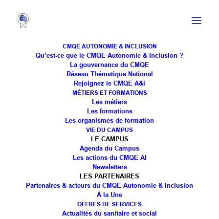
CMQE AUTONOMIE & INCLUSION
Qu’est-ce que le CMQE Autonomie & Inclusion ?
La gouvernance du CMQE
Réseau Thématique National
[ALADOM] 8 conseils
Rejoignez le CMQE A&I
MÉTIERS ET FORMATIONS
pour recruter et fidéliser
Les métiers
Les formations
dans les Services à la
Les organismes de formation
VIE DU CAMPUS
personne
LE CAMPUS
Agenda du Campus
Les actions du CMQE AI
Newsletters
LES PARTENAIRES
Partenaires & acteurs du CMQE Autonomie & Inclusion
À la Une
OFFRES DE SERVICES
Actualités du sanitaire et social