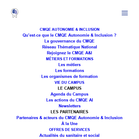
CMQE AUTONOMIE & INCLUSION
Qu’est-ce que le CMQE Autonomie & Inclusion ?
La gouvernance du CMQE
Réseau Thématique National
[CNSA] Habitat inclusif et
Rejoignez le CMQE A&I
MÉTIERS ET FORMATIONS
aide à la vie partagée
Les métiers
Les formations
Les organismes de formation
VIE DU CAMPUS
LE CAMPUS
Agenda du Campus
Les actions du CMQE AI
Newsletters
LES PARTENAIRES
Partenaires & acteurs du CMQE Autonomie & Inclusion
Le saviez-vous ? 💡
À la Une
La
Caisse nationale de solidarité pour
OFFRES DE SERVICES
Actualités du sanitaire et social
l’autonomie
soutient 95
#départements
engagés