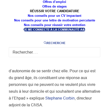
Offres d’emploi
dans le développement de l’habitat inclusif et l’aide à
Offres de stages
RÉUSSIR VOTRE CANDIDATURE
la vie partagée (AVP). Fin 2022, à l’issue des deux
Nos conseils pour un CV impactant
premières années de lancement de l’AVP, ces 95
Nos conseils pour une lettre de motivation percutante
Nos conseils pour réussir votre entretien
programmations prévoient :
JE ME CONNECTE À LA COMMUNAUTÉ A&I
✔️ 1 885 habitats inclusifs
✔️ 18 070 AVP, dont 8 872 personnes en situation
RECHERCHE
de
#handicap
et 9 198 personnes âgées.
🎤 « Les habitats inclusifs sont une solution
permettant aux personnes handicapées ou en perte
d’autonomie de se sentir chez elle. Pour ce qui est
du grand âge, ils constituent une réponse aux
personnes qui ne peuvent ou ne veulent plus vivre
seuls à leur domicile et qui souhaitent une alternative
à l’Ehpad » explique
Stephane Corbin
, directeur
adjoint de la CNSA.