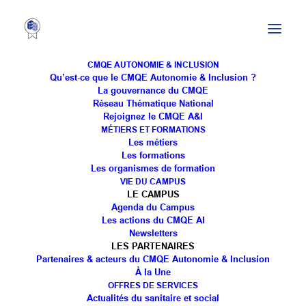
CMQE AUTONOMIE & INCLUSION
Qu’est-ce que le CMQE Autonomie & Inclusion ?
La gouvernance du CMQE
Réseau Thématique National
Comptable (h/f) à Saint-
Rejoignez le CMQE A&I
MÉTIERS ET FORMATIONS
Nicolas-de-Port (54)
Les métiers
Les formations
Les organismes de formation
VIE DU CAMPUS
LE CAMPUS
Agenda du Campus
Les actions du CMQE AI
Newsletters
LES PARTENAIRES
Partenaires & acteurs du CMQE Autonomie & Inclusion
[RECRUTEMENT]
À la Une
OFFRES DE SERVICES
🔎 Nous recherchons 1 Comptable H/F, pour notre
Actualités du sanitaire et social