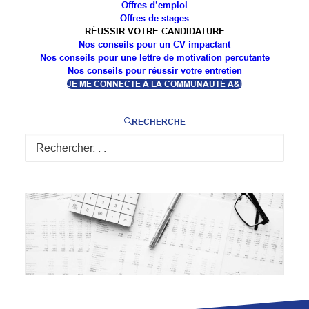
Offres d’emploi
Direction Financière à St-Nicolas-de-Port.
Offres de stages
RÉUSSIR VOTRE CANDIDATURE
💥 Et si c’était vous ? 😀
Nos conseils pour un CV impactant
Nos conseils pour une lettre de motivation percutante
Plus d’informations par ici
Nos conseils pour réussir votre entretien
JE ME CONNECTE À LA COMMUNAUTÉ A&I
⏩
https://lnkd.in/g_Xb3E5v
RECHERCHE