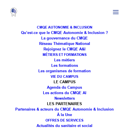
CMQE AUTONOMIE & INCLUSION
Qu’est-ce que le CMQE Autonomie & Inclusion ?
La gouvernance du CMQE
Réseau Thématique National
[Congrès Unapei]
Rejoignez le CMQE A&I
MÉTIERS ET FORMATIONS
Les métiers
Les formations
Les organismes de formation
VIE DU CAMPUS
LE CAMPUS
Agenda du Campus
L’AEIM soutien l’
Unapei
pour défendre les droits des
Les actions du CMQE AI
personnes en situation de handicap et participe à
Newsletters
LES PARTENAIRES
faire changer les choses.
Partenaires & acteurs du CMQE Autonomie & Inclusion
M.
Luc GATEAU
, Président de l’Unapei a interpellé
À la Une
OFFRES DE SERVICES
le gouvernement, en presence de Mme
Geneviève
Actualités du sanitaire et social