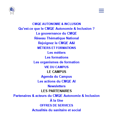
CMQE AUTONOMIE & INCLUSION
Qu’est-ce que le CMQE Autonomie & Inclusion ?
La gouvernance du CMQE
Réseau Thématique National
Rejoignez le CMQE A&I
MÉTIERS ET FORMATIONS
Les métiers
ASSISTANT DE VIE DÉPENDANCE
Les formations
Les organismes de formation
(ADVD)
VIE DU CAMPUS
LE CAMPUS
Agenda du Campus
Les actions du CMQE AI
Newsletters
LES PARTENAIRES
Partenaires & acteurs du CMQE Autonomie & Inclusion
À la Une
OFFRES DE SERVICES
OBJECTIFS DE LA
Actualités du sanitaire et social