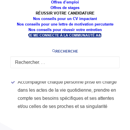
Offres d’emploi
FORMATION
Offres de stages
RÉUSSIR VOTRE CANDIDATURE
Nos conseils pour un CV impactant
Nos conseils pour une lettre de motivation percutante
Délimiter et sécuriser les locaux et espaces
Nos conseils pour réussir votre entretien
réservés au déroulement de son intervention
JE ME CONNECTE À LA COMMUNAUTÉ A&I
auprès de la personne dépendante, au domicile
et lors des sorties
RECHERCHE
Construire son activité multi-employeur afin de
prendre en charge une ou plusieurs personnes
dépendantes, et installer le suivi de cette activité
Accompagner chaque personne prise en charge
dans les actes de la vie quotidienne, prendre en
compte ses besoins spécifiques et ses attentes
et/ou celles de ses proches et sa singularité