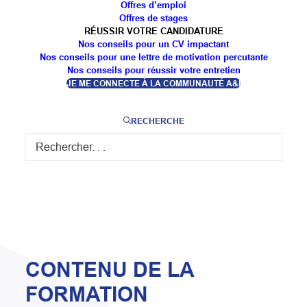
Offres d’emploi
FORMATION
Offres de stages
RÉUSSIR VOTRE CANDIDATURE
Nos conseils pour un CV impactant
Nos conseils pour une lettre de motivation percutante
Fabriquer des prothèses dentaires
Nos conseils pour réussir votre entretien
Gérer un laboratoire
JE ME CONNECTE À LA COMMUNAUTÉ A&I
Analyser une prescription
Réaliser des modèles de travail
RECHERCHE
Fabriquer des maquettes et les transformer en
prothèses en choisissant des techniques et des
matériaux adaptés (céramique, métal, résine...)
CONTENU DE LA
FORMATION