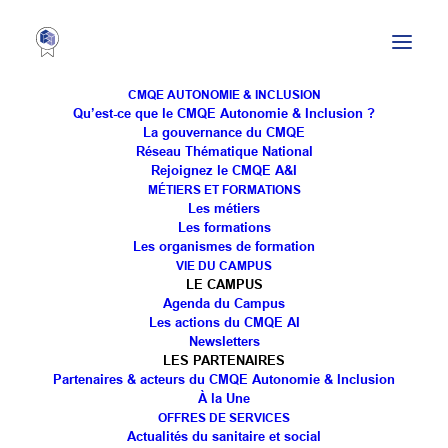
CMQE AUTONOMIE & INCLUSION
Qu’est-ce que le CMQE Autonomie & Inclusion ?
La gouvernance du CMQE
Réseau Thématique National
Rejoignez le CMQE A&I
MÉTIERS ET FORMATIONS
Les métiers
BREVET DE TECHNICIEN SUPÉRIEUR
Les formations
Les organismes de formation
(BTS) – PROTHÉSISTE DENTAIRE
VIE DU CAMPUS
LE CAMPUS
Agenda du Campus
Les actions du CMQE AI
Newsletters
LES PARTENAIRES
Partenaires & acteurs du CMQE Autonomie & Inclusion
À la Une
OFFRES DE SERVICES
OBJECTIFS DE LA
Actualités du sanitaire et social