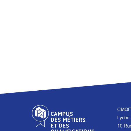
CMQE 
Lycée 
10 Ru