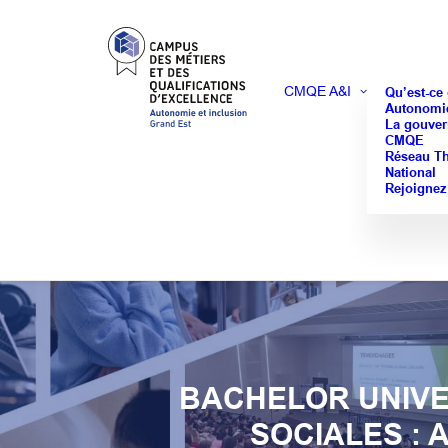
CMQE A&I
Qu’est-ce
Autonomie
La gouver
CMQE
Réseau T
National
Rejoignez
BACHELOR UNIVER
SOCIALES : 