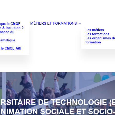
MÉTIERS ET FORMATIONS
 que le CMQE
 & Inclusion ?
Les métiers
nance du
Les formations
Les organismes d
hématique
formation
 le CMQE A&I
SITAIRE DE TECHNOLOGIE (
ANIMATION SOCIALE ET SOCI