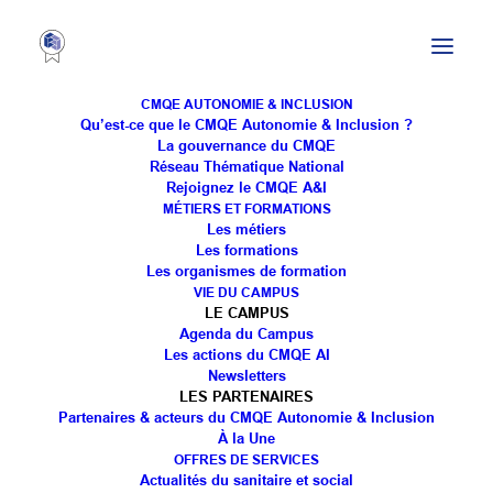
CMQE AUTONOMIE & INCLUSION
Qu’est-ce que le CMQE Autonomie & Inclusion ?
La gouvernance du CMQE
Réseau Thématique National
Rejoignez le CMQE A&I
MÉTIERS ET FORMATIONS
Les métiers
BACHELOR UNIVERSITAIRE DE
Les formations
Les organismes de formation
TECHNOLOGIE (BUT) – GÉNIE
VIE DU CAMPUS
BIOLOGIQUE : BIOLOGIE MÉDICALE
LE CAMPUS
ET BIOTECHNOLOGIE
Agenda du Campus
Les actions du CMQE AI
Newsletters
LES PARTENAIRES
Partenaires & acteurs du CMQE Autonomie & Inclusion
À la Une
OFFRES DE SERVICES
Actualités du sanitaire et social