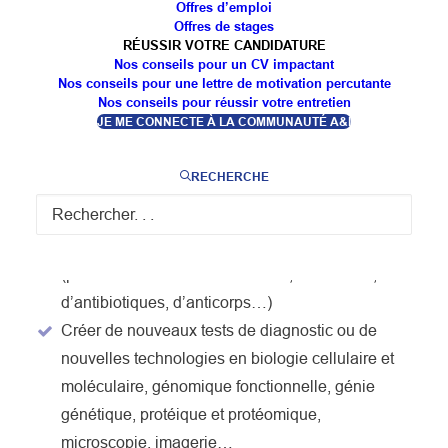
Offres d’emploi
OBJECTIFS DE LA
Offres de stages
RÉUSSIR VOTRE CANDIDATURE
FORMATION
Nos conseils pour un CV impactant
Nos conseils pour une lettre de motivation percutante
Nos conseils pour réussir votre entretien
JE ME CONNECTE À LA COMMUNAUTÉ A&I
Assurer l’application de techniques d’analyses
en biologie médicale, la mise en œuvre des
RECHERCHE
analyses de contrôle de produits du domaine
biologique et la participation à des programmes
de recherche et développement en biologie
(production de bio-médicaments, de vaccins,
d’antibiotiques, d’anticorps…)
Créer de nouveaux tests de diagnostic ou de
nouvelles technologies en biologie cellulaire et
moléculaire, génomique fonctionnelle, génie
génétique, protéique et protéomique,
microscopie, imagerie…