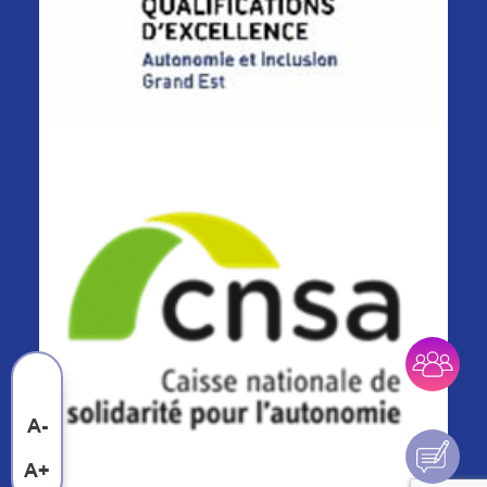
A-
A+