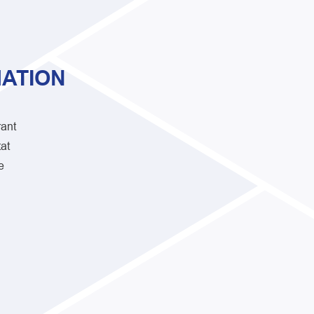
ATION
rant
at
e