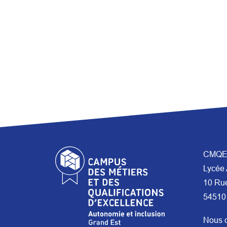
CMQE 
Lycée 
10 Ru
54510
Nous c