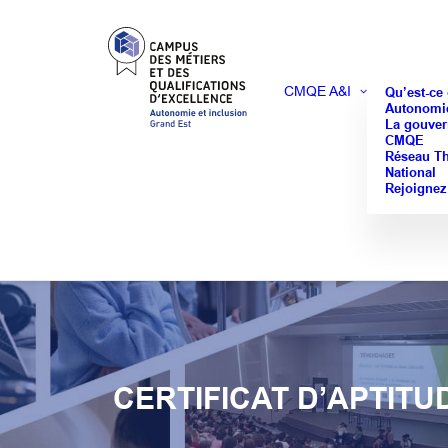
CMQE A&I
Qu’est-ce
Autonomie
La gouver
CMQE
Réseau T
National
Rejoignez
CERTIFICAT D’APTIT