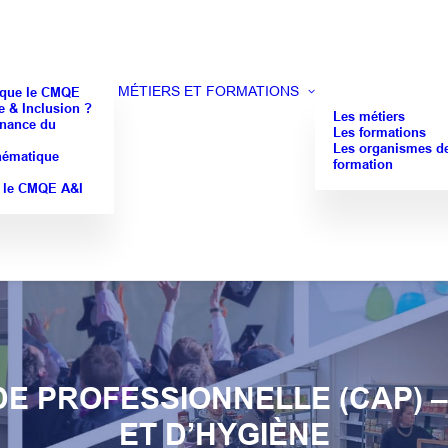
MÉTIERS ET FORMATIONS
 que le CMQE
 & Inclusion ?
Les métiers
nance du
Les formations
Les organismes d
hématique
formation
 le CMQE A&I
UDE PROFESSIONNELLE (CAP) 
ET D’HYGIÈNE