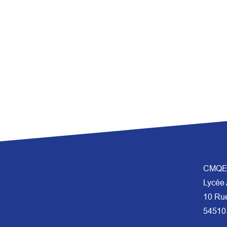
CMQE 
Lycée 
10 Ru
54510