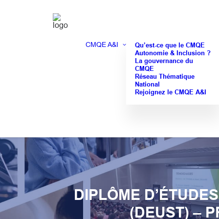
CMQE A&I
Qu’est-ce que le CMQE
Autonomie & Inclusion ?
La gouvernance du
CMQE
Réseau Thématique
National
Rejoignez le CMQE A&I
DIPLÔME D’ÉTUDES
(DEUST) – 