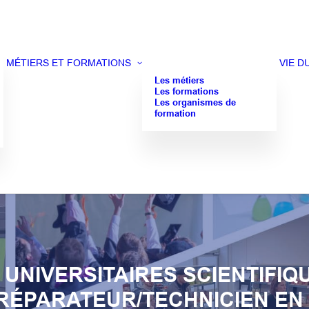
MÉTIERS ET FORMATIONS
VIE D
Les métiers
Les formations
Les organismes de
formation
 UNIVERSITAIRES SCIENTIFIQ
PRÉPARATEUR/TECHNICIEN E