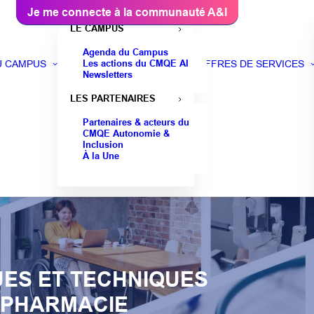
Je me connecte à la communauté A&I
LE CAMPUS
Agenda du Campus
Les actions du CMQE AI
U CAMPUS
OFFRES DE SERVICES
Newsletters
LES PARTENAIRES
Partenaires & acteurs du
CMQE Autonomie &
Inclusion
À la Une
UES ET TECHNIQUES
N PHARMACIE