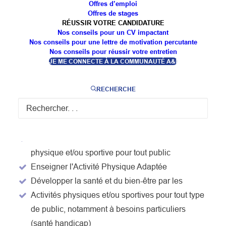
Offres d’emploi
OBJECTIFS DE LA
Offres de stages
RÉUSSIR VOTRE CANDIDATURE
FORMATION
Nos conseils pour un CV impactant
Nos conseils pour une lettre de motivation percutante
Nos conseils pour réussir votre entretien
JE ME CONNECTE À LA COMMUNAUTÉ A&I
Analyser la situation relative à l’activité physique
ou sportive d’une personne ou d’un public ayant
RECHERCHE
des besoins particuliers (santé, handicap)
Construire et planifier un programme
d'intervention en Activité Physique Adaptée
Encadrer des séances collectives d’activité
physique et/ou sportive pour tout public
Enseigner l'Activité Physique Adaptée
Développer la santé et du bien-être par les
Activités physiques et/ou sportives pour tout type
de public, notamment à besoins particuliers
(santé handicap)