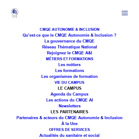
CMQE AUTONOMIE & INCLUSION
Qu’est-ce que le CMQE Autonomie & Inclusion ?
La gouvernance du CMQE
Réseau Thématique National
Rejoignez le CMQE A&I
MÉTIERS ET FORMATIONS
Les métiers
LICENCE – SCIENCES ET TECHNIQUES
Les formations
Les organismes de formation
DES ACTIVITÉS PHYSIQUES ET
VIE DU CAMPUS
SPORTIVES (STAPS) : ACTIVITÉ
LE CAMPUS
PHYSIQUE ADAPTÉE ET SANTÉ
Agenda du Campus
Les actions du CMQE AI
Newsletters
LES PARTENAIRES
Partenaires & acteurs du CMQE Autonomie & Inclusion
À la Une
OFFRES DE SERVICES
Actualités du sanitaire et social