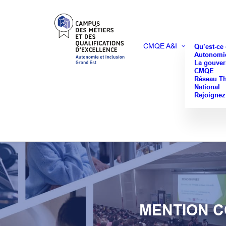
CMQE A&I
Qu’est-ce
Autonomie
La gouver
CMQE
Réseau T
National
Rejoignez
MENTION C