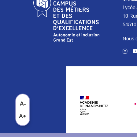
Lycée 
10 Ru
54510
Nous c
A-
A+