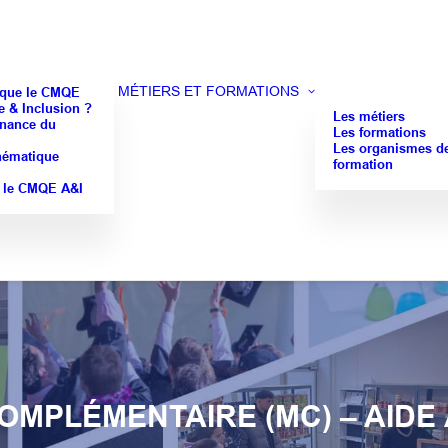
MÉTIERS ET FORMATIONS
 que le CMQE
 & Inclusion ?
Les métiers
nance du
Les formations
Les organismes d
hématique
formation
 le CMQE A&I
OMPLÉMENTAIRE (MC) – AIDE 