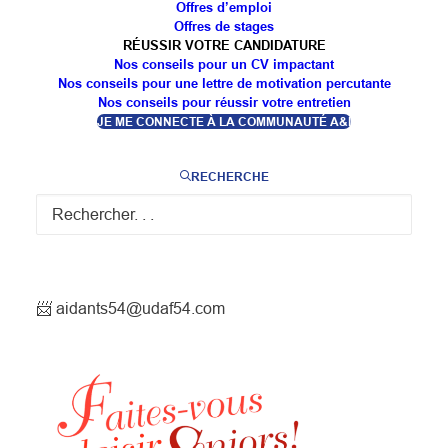
Offres d’emploi
Offres de stages
Relais d’atelier des partenaires de l’événement :
RÉUSSIR VOTRE CANDIDATURE
Nos conseils pour un CV impactant
Agirc-Arrco nord-est
Nos conseils pour une lettre de motivation percutante
Nos conseils pour réussir votre entretien
Carsat Nord-Est
JE ME CONNECTE À LA COMMUNAUTÉ A&I
CCAS de Ludres
Ville de Ludres
RECHERCHE
Vous souhaitez mettre en avant vos évènements en
lien avec les aidants, contactez La maison des
aidants de Nancy pour relayer vos informations.
📨 aidants54@udaf54.com