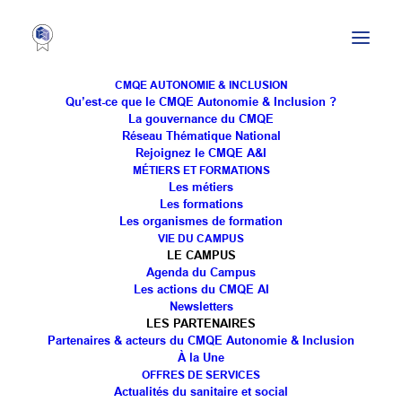
CMQE AUTONOMIE & INCLUSION
Qu’est-ce que le CMQE Autonomie & Inclusion ?
La gouvernance du CMQE
Réseau Thématique National
Forum « Faites-vous
Rejoignez le CMQE A&I
MÉTIERS ET FORMATIONS
plaisir seniors » – Mardi
Les métiers
Les formations
16 avril 2024
Les organismes de formation
VIE DU CAMPUS
LE CAMPUS
Agenda du Campus
Les actions du CMQE AI
Newsletters
LES PARTENAIRES
Partenaires & acteurs du CMQE Autonomie & Inclusion
Faites-vous plaisir, seniors !
À la Une
OFFRES DE SERVICES
📆 Mardi 16 avril 2024 à l’espace sequoia
Actualités du sanitaire et social