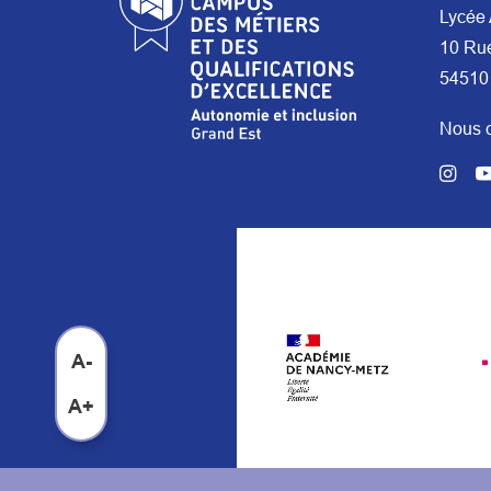
Lycée 
10 Ru
54510
Nous c
A-
A+