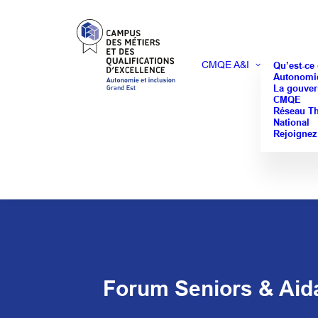
CMQE A&I
Qu’est-ce
Autonomie
La gouver
CMQE
Réseau T
National
Rejoignez
Forum Seniors & Aida