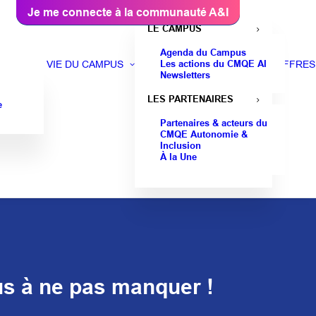
Je me connecte à la communauté A&I
LE CAMPUS
Agenda du Campus
Les actions du CMQE AI
VIE DU CAMPUS
OFFRES
Newsletters
LES PARTENAIRES
e
Partenaires & acteurs du
CMQE Autonomie &
Inclusion
À la Une
us à ne pas manquer !