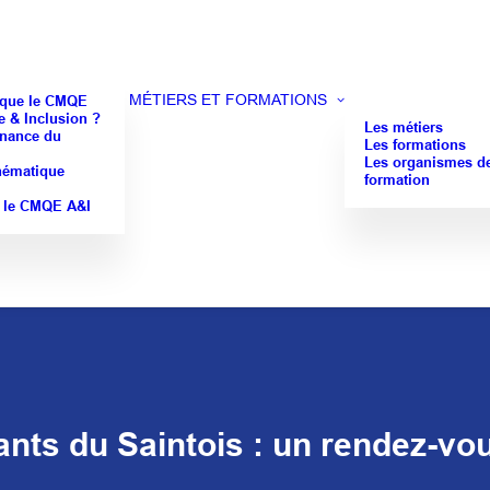
MÉTIERS ET FORMATIONS
 que le CMQE
 & Inclusion ?
Les métiers
nance du
Les formations
Les organismes d
hématique
formation
 le CMQE A&I
nts du Saintois : un rendez-vo