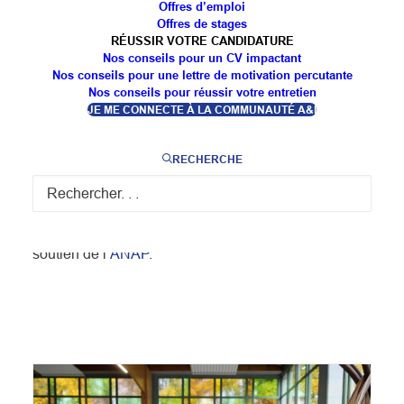
Ville/Hôpital !
Offres d’emploi
Offres de stages
Une soixantaine de professionnels du sanitaire et du
RÉUSSIR VOTRE CANDIDATURE
social de l’hôpital et de la ville de la Meuse, la Marne
Nos conseils pour un CV impactant
Nos conseils pour une lettre de motivation percutante
et la Haute-Marne sont réunis aujourd’hui pour
Nos conseils pour réussir votre entretien
valoriser le chemin parcouru et dessiner l’avenir 🤩 !
JE ME CONNECTE À LA COMMUNAUTÉ A&I
Depuis un an, plus d’une centaine de professionnels
du territoire travaillent sur des actions concrètes pour
RECHERCHE
améliorer les relations ville/hôpital au profit des
usagers ! 🤝
Un projet piloté par le
#GHTCoeurGrandEst
avec le
soutien de l’
ANAP
.