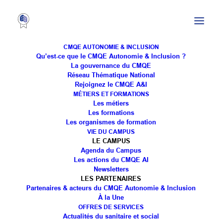
CMQE AUTONOMIE & INCLUSION
Qu’est-ce que le CMQE Autonomie & Inclusion ?
La gouvernance du CMQE
Réseau Thématique National
GHT Cœur Grand Est :
Rejoignez le CMQE A&I
MÉTIERS ET FORMATIONS
Journée bilan de la
Les métiers
Les formations
démarche Ville/Hôpital !
Les organismes de formation
VIE DU CAMPUS
LE CAMPUS
Agenda du Campus
Les actions du CMQE AI
Newsletters
LES PARTENAIRES
Partenaires & acteurs du CMQE Autonomie & Inclusion
À la Une
OFFRES DE SERVICES
🔵🟢 C’est parti pour la journée bilan de la démarche
Actualités du sanitaire et social