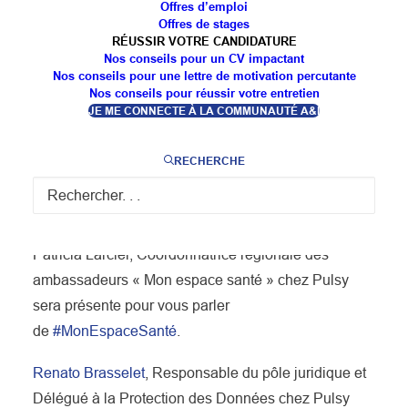
numérique en santé !
Offres d’emploi
Offres de stages
RÉUSSIR VOTRE CANDIDATURE
L’événement se tiendra le mardi 17 octobre et
Nos conseils pour un CV impactant
rassemblera tous les acteurs de la e-santé, pour
Nos conseils pour une lettre de motivation percutante
discuter des enjeux
Nos conseils pour réussir votre entretien
#éthiques
et des défis liés à
JE ME CONNECTE À LA COMMUNAUTÉ A&I
l’utilisation des nouvelles technologies dans le
domaine médical.
RECHERCHE
📆 Mardi 17 octobre
📍 Centre Prouvé de Nancy
Patricia Larcier, Coordonnatrice régionale des
ambassadeurs « Mon espace santé » chez Pulsy
sera présente pour vous parler
de
#MonEspaceSanté
.
Renato Brasselet
, Responsable du pôle juridique et
Délégué à la Protection des Données chez Pulsy