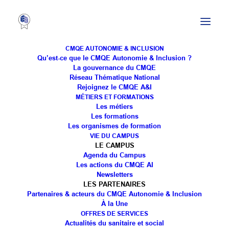
CMQE AUTONOMIE & INCLUSION
Qu’est-ce que le CMQE Autonomie & Inclusion ?
La gouvernance du CMQE
Réseau Thématique National
Journée régionale éthique
Rejoignez le CMQE A&I
MÉTIERS ET FORMATIONS
du numérique en santé 17
Les métiers
Les formations
octobre
Les organismes de formation
VIE DU CAMPUS
LE CAMPUS
Agenda du Campus
Les actions du CMQE AI
Newsletters
LES PARTENAIRES
Partenaires & acteurs du CMQE Autonomie & Inclusion
À la Une
OFFRES DE SERVICES
Participez à la journée régionale éthique du
Actualités du sanitaire et social