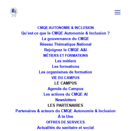
CMQE AUTONOMIE & INCLUSION
Qu’est-ce que le CMQE Autonomie & Inclusion ?
La gouvernance du CMQE
Réseau Thématique National
Les travaux de rédaction
Rejoignez le CMQE A&I
MÉTIERS ET FORMATIONS
du cahier des charges du
Les métiers
Les formations
SPDA ont démarré
Les organismes de formation
VIE DU CAMPUS
LE CAMPUS
Agenda du Campus
Les actions du CMQE AI
Newsletters
LES PARTENAIRES
Partenaires & acteurs du CMQE Autonomie & Inclusion
À la Une
OFFRES DE SERVICES
🚀 Les travaux de rédaction du cahier des charges
Actualités du sanitaire et social