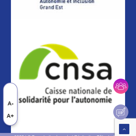
A-
A+