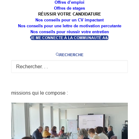
du Service Public Départemental de l’Autonomie
Offres d’emploi
Offres de stages
(SPDA) ont démarré ce lundi 22 janvier à la Caisse
RÉUSSIR VOTRE CANDIDATURE
nationale de solidarité pour l’autonomie (CNSA).
Nos conseils pour un CV impactant
Nos conseils pour une lettre de motivation percutante
Réunissant les représentants nationaux des
Nos conseils pour réussir votre entretien
JE ME CONNECTE À LA COMMUNAUTÉ A&I
professionnels, des territoires, et des personnes
concernées par le SPDA (personnes âgées, en
RECHERCHE
situation de handicap et aidants), cette réunion
démarre une série de plusieurs temps de travail
dédiés à l’identification des enjeux et objectifs
généraux du SPDA pour chacune des quatre
missions qui le compose :