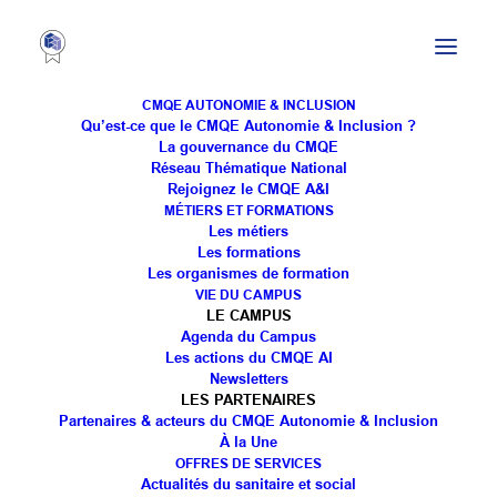
CMQE AUTONOMIE & INCLUSION
Qu’est-ce que le CMQE Autonomie & Inclusion ?
La gouvernance du CMQE
Réseau Thématique National
Nos reportages-métiers :
Rejoignez le CMQE A&I
MÉTIERS ET FORMATIONS
le métier d'infirmier(e)
Les métiers
Les formations
Les organismes de formation
VIE DU CAMPUS
LE CAMPUS
Agenda du Campus
Les actions du CMQE AI
Newsletters
LES PARTENAIRES
Partenaires & acteurs du CMQE Autonomie & Inclusion
À la Une
OFFRES DE SERVICES
Actualités du sanitaire et social