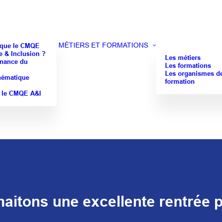
MÉTIERS ET FORMATIONS
 que le CMQE
 & Inclusion ?
Les métiers
nance du
Les formations
Les organismes d
hématique
formation
 le CMQE A&I
itons une excellente rentrée p