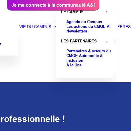
Je me connecte à la communauté A&I
LE CAMPUS
Agenda du Campus
Les actions du CMQE AI
VIE DU CAMPUS
OFFRES
Newsletters
LES PARTENAIRES
e
Partenaires & acteurs du
CMQE Autonomie &
Inclusion
À la Une
rofessionnelle !