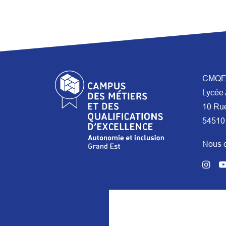
CMQE 
Lycée 
10 Ru
54510
Nous c