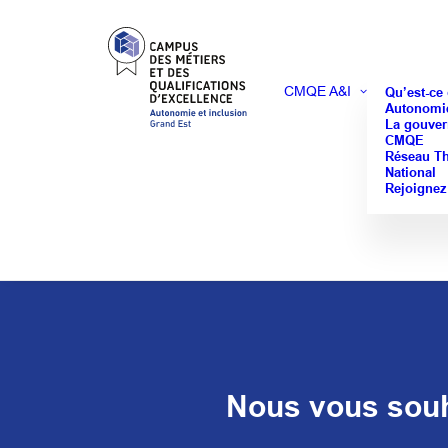
CMQE A&I
Qu’est-ce
Autonomie
La gouver
CMQE
Réseau T
National
Rejoignez
Nous vous souha