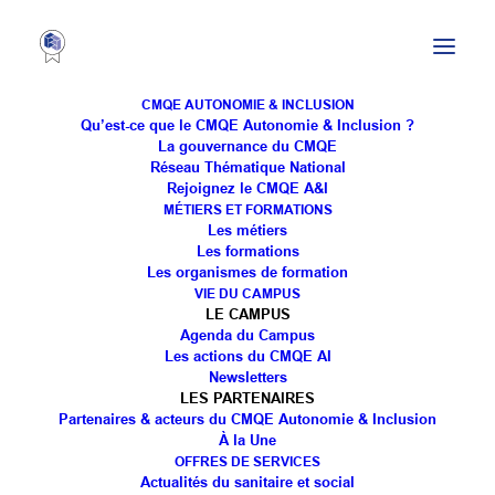
CMQE AUTONOMIE & INCLUSION
Qu’est-ce que le CMQE Autonomie & Inclusion ?
La gouvernance du CMQE
Réseau Thématique National
Partenariat AEIM x IFAS
Rejoignez le CMQE A&I
MÉTIERS ET FORMATIONS
Pont-Saint-Vincent :
Les métiers
Les formations
l'action de formation
Les organismes de formation
VIE DU CAMPUS
"accompagnement de la
LE CAMPUS
Agenda du Campus
personne porteuse de
Les actions du CMQE AI
Newsletters
troubles du spectre de
LES PARTENAIRES
Partenaires & acteurs du CMQE Autonomie & Inclusion
l'autisme" a été
À la Une
renouvelée pour les
OFFRES DE SERVICES
Actualités du sanitaire et social