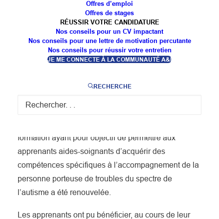
apprenants aides-
Offres d’emploi
Offres de stages
soignants !
RÉUSSIR VOTRE CANDIDATURE
Nos conseils pour un CV impactant
Nos conseils pour une lettre de motivation percutante
Nos conseils pour réussir votre entretien
JE ME CONNECTE À LA COMMUNAUTÉ A&I
RECHERCHE
Dans le cadre du partenariat entre l’AEIM et l’IFAS-
EN de l’IFRAGE de Pont saint Vincent, l’action de
formation ayant pour objectif de permettre aux
apprenants aides-soignants d’acquérir des
compétences spécifiques à l’accompagnement de la
personne porteuse de troubles du spectre de
l’autisme a été renouvelée.
Les apprenants ont pu bénéficier, au cours de leur