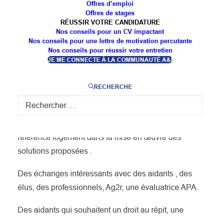
Offres d’emploi
Objectif: recueillir les besoins et attentes des aidants
Offres de stages
pour ensuite réfléchir à des pistes de dispositifs ou
RÉUSSIR VOTRE CANDIDATURE
d’actions .
Nos conseils pour un CV impactant
Nos conseils pour une lettre de motivation percutante
Nos conseils pour réussir votre entretien
📓Présentation application ADELE : faciliter
JE ME CONNECTE À LA COMMUNAUTÉ A&I
l’évaluation des besoins en aménagement du
logement : reconstitution en 3D du logement afin
RECHERCHE
qu’un ergothérapeute puisse sans se déplacer définir
les besoins . Avantage : gain de temps et surtout
conseils et accompagnement par l’aide à domicile
référence logement dans la mise en œuvre des
solutions proposées .
Des échanges intéressants avec des aidants , des
élus, des professionnels, Ag2r, une évaluatrice APA.
Des aidants qui souhaitent un droit au répit, une