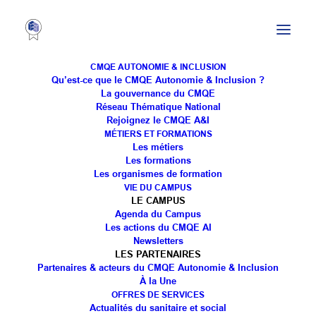
CMQE AUTONOMIE & INCLUSION
Qu’est-ce que le CMQE Autonomie & Inclusion ?
La gouvernance du CMQE
Réseau Thématique National
Participation à la 5eme
Rejoignez le CMQE A&I
MÉTIERS ET FORMATIONS
rencontre des aidants
Les métiers
Les formations
organisée par Ville et
Les organismes de formation
VIE DU CAMPUS
Services
LE CAMPUS
Agenda du Campus
Les actions du CMQE AI
Newsletters
LES PARTENAIRES
Partenaires & acteurs du CMQE Autonomie & Inclusion
À la Une
OFFRES DE SERVICES
Actualités du sanitaire et social