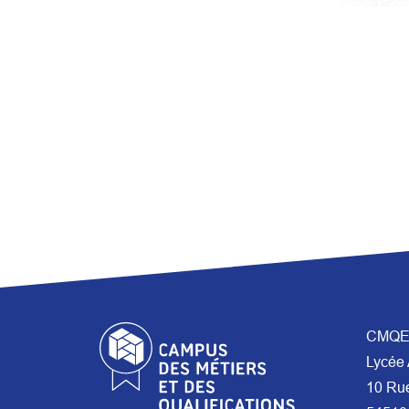
CMQE 
Lycée 
10 Ru