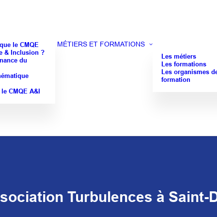
MÉTIERS ET FORMATIONS
 que le CMQE
 & Inclusion ?
Les métiers
nance du
Les formations
Les organismes d
hématique
formation
 le CMQE A&I
sociation Turbulences à Saint-