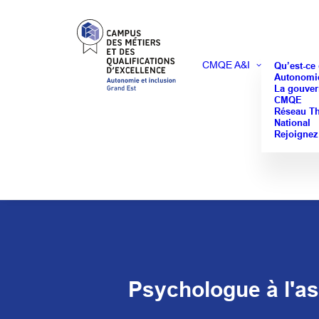
CMQE A&I
Qu’est-ce
Autonomie
La gouver
CMQE
Réseau T
National
Rejoignez
Psychologue à l'as