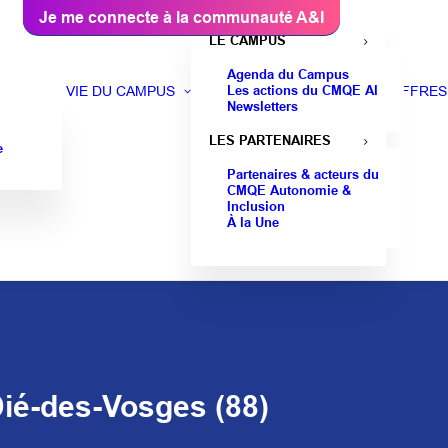
Je me connecte à la communauté A&I
LE CAMPUS
Agenda du Campus
Les actions du CMQE AI
VIE DU CAMPUS
OFFRES
Newsletters
LES PARTENAIRES
e
Partenaires & acteurs du
CMQE Autonomie &
Inclusion
À la Une
Dié-des-Vosges (88)