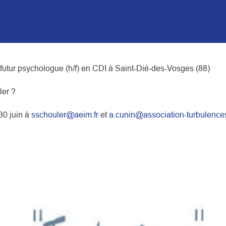
futur psychologue (h/f) en CDI à Saint-Dié-des-Vosges (88)
ler ?
30 juin à
sschouler@aeim.fr
et
a.cunin@association-turbulenc