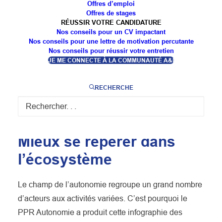
Offres d’emploi
Offres de stages
RÉUSSIR VOTRE CANDIDATURE
Nos conseils pour un CV impactant
Financement ou animation de la recherche ?
Nos conseils pour une lettre de motivation percutante
Nos conseils pour réussir votre entretien
Dans le champ du handicap ou du grand âge ?
JE ME CONNECTE À LA COMMUNAUTÉ A&I
Découvrez les principaux acteurs qui contribuent
au développement et à la structuration de la
RECHERCHE
recherche dans le champ de l’autonomie, leurs
principales missions et actions phares.
Mieux se repérer dans
l’écosystème
Le champ de l’autonomie regroupe un grand nombre
d’acteurs aux activités variées. C’est pourquoi le
PPR Autonomie a produit cette infographie des