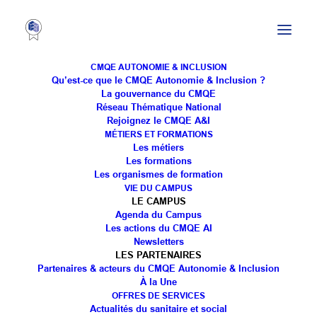
CMQE AUTONOMIE & INCLUSION
Qu’est-ce que le CMQE Autonomie & Inclusion ?
La gouvernance du CMQE
Réseau Thématique National
Publication d’une
Rejoignez le CMQE A&I
MÉTIERS ET FORMATIONS
infographie des acteurs
Les métiers
Les formations
en charge du financement
Les organismes de formation
VIE DU CAMPUS
et de l’animation de la
LE CAMPUS
Agenda du Campus
recherche dans le champ
Les actions du CMQE AI
Newsletters
de l’autonomie
LES PARTENAIRES
Partenaires & acteurs du CMQE Autonomie & Inclusion
À la Une
OFFRES DE SERVICES
Actualités du sanitaire et social