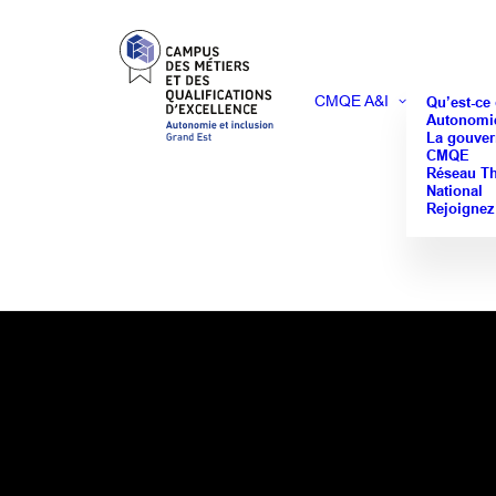
CMQE A&I
Qu’est-ce
Autonomie
La gouver
CMQE
Réseau T
National
Rejoignez