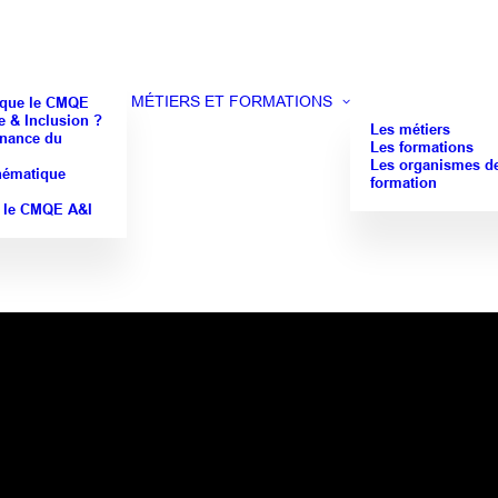
MÉTIERS ET FORMATIONS
 que le CMQE
 & Inclusion ?
Les métiers
nance du
Les formations
Les organismes d
hématique
formation
 le CMQE A&I