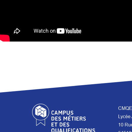
CMQE 
Lycée 
10 Ru