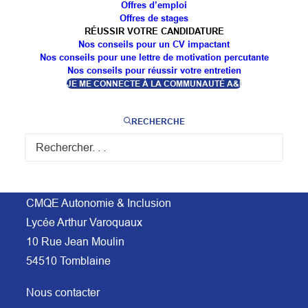
Offres d’emploi
Offres de stages
RÉUSSIR VOTRE CANDIDATURE
Nos conseils pour un CV impactant
Nos conseils pour une lettre de motivation percutante
Nos conseils pour réussir votre entretien
JE ME CONNECTE À LA COMMUNAUTÉ A&I
RECHERCHE
CMQE Autonomie & Inclusion
Lycée Arthur Varoquaux
10 Rue Jean Moulin
54510 Tomblaine
Nous contacter