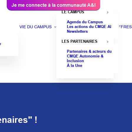
Je me connecte à la communauté A&I
LE CAMPUS
Agenda du Campus
Les actions du CMQE AI
VIE DU CAMPUS
OFFRES
Newsletters
LES PARTENAIRES
e
Partenaires & acteurs du
CMQE Autonomie &
Inclusion
À la Une
enaires" !