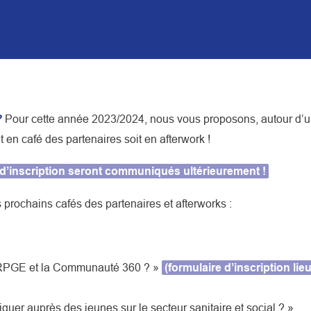
?
Pour cette année 2023/2024, nous vous proposons, autour d’u
 en café des partenaires soit en afterwork !
es d’inscription seront communiqués ultérieurement !
 prochains cafés des partenaires et afterworks :
 CRPGE et la Communauté 360 ? »
(formulaire d’inscription l
er auprès des jeunes sur le secteur sanitaire et social ? »