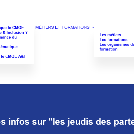
MÉTIERS ET FORMATIONS
 que le CMQE
 & Inclusion ?
Les métiers
nance du
Les formations
Les organismes d
hématique
formation
 le CMQE A&I
s infos sur "les jeudis des part