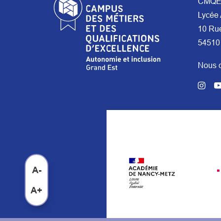
CMQE 
Lycée 
10 Ru
54510
Nous c
A-
A+