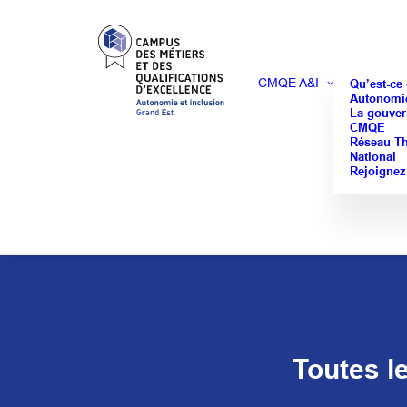
CMQE A&I
Qu’est-ce
Autonomie
La gouver
CMQE
Réseau T
National
Rejoignez
Toutes le