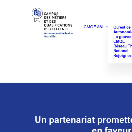
CMQE A&I
Qu’est-ce
Autonomie
La gouver
CMQE
Réseau T
National
Rejoignez
Un partenariat promett
en faveur