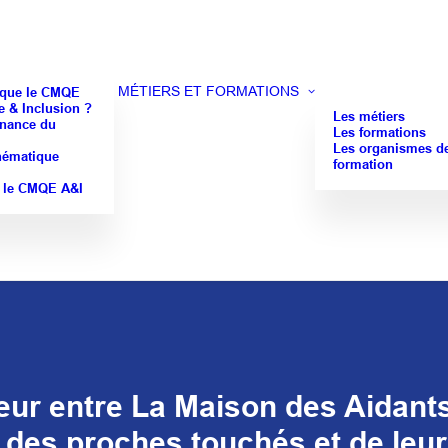
MÉTIERS ET FORMATIONS
 que le CMQE
 & Inclusion ?
Les métiers
nance du
Les formations
Les organismes d
hématique
formation
 le CMQE A&I
eur entre La Maison des Aidan
 des proches touchés et de leur