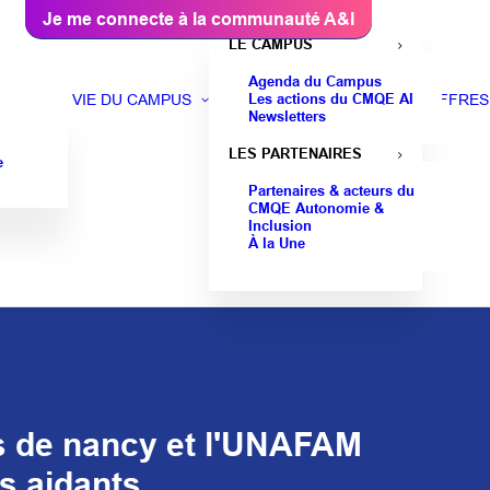
Je me connecte à la communauté A&I
LE CAMPUS
Agenda du Campus
Les actions du CMQE AI
VIE DU CAMPUS
OFFRES
Newsletters
LES PARTENAIRES
e
Partenaires & acteurs du
CMQE Autonomie &
Inclusion
À la Une
ts de nancy et l'UNAFAM
s aidants.