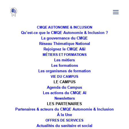
CMQE AUTONOMIE & INCLUSION
Qu’est-ce que le CMQE Autonomie & Inclusion ?
La gouvernance du CMQE
Réseau Thématique National
Visite de la Direction de
Rejoignez le CMQE A&I
MÉTIERS ET FORMATIONS
l'Autonomie de l'Agence
Les métiers
Les formations
Régionale de Santé Grand
Les organismes de formation
VIE DU CAMPUS
Est pour une présentation
LE CAMPUS
Agenda du Campus
du FabLab Les MacGyver
Les actions du CMQE AI
Newsletters
LES PARTENAIRES
Partenaires & acteurs du CMQE Autonomie & Inclusion
À la Une
OFFRES DE SERVICES
Actualités du sanitaire et social