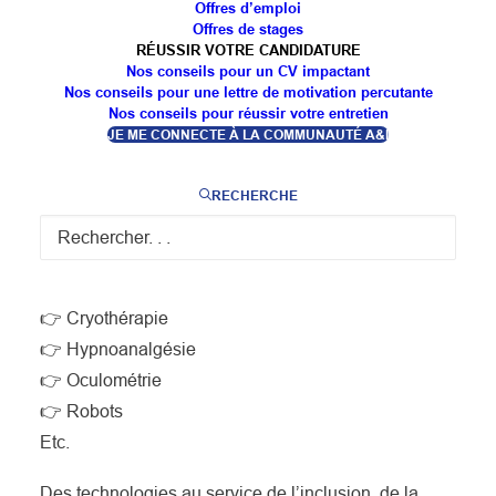
Offres d’emploi
Offres de stages
🤖 L’Association J-B Thiéry a eu l’honneur de
RÉUSSIR VOTRE CANDIDATURE
Nos conseils pour un CV impactant
recevoir la Direction de l’Autonomie de l’
Agence
Nos conseils pour une lettre de motivation percutante
Régionale de Santé Grand Est
pour une présentation
Nos conseils pour réussir votre entretien
JE ME CONNECTE À LA COMMUNAUTÉ A&I
de son
FabLab Les MacGyver
et des innovations
qu’elle développe, au service de l’accompagnement
RECHERCHE
des personnes en situation de handicap.
👉 Réalité virtuelle
👉 Réalité augmentée
👉 Cryothérapie
👉 Hypnoanalgésie
👉 Oculométrie
👉 Robots
Etc.
Des technologies au service de l’inclusion, de la