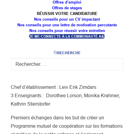
Offres d’emploi
allemande composée de :
Offres de stages
RÉUSSIR VOTRE CANDIDATURE
Nos conseils pour un CV impactant
Mme la Ministre Streichert-Clivot
et Schanding, Nico
Nos conseils pour une lettre de motivation percutante
son Directeur de Cabinet
pour le Ministère de
Nos conseils pour réussir votre entretien
l’éducation de la Sarre
JE ME CONNECTE À LA COMMUNAUTÉ A&I
Christoph Kastner et Sabrina Himbert : service
RECHERCHE
International
Reiner Groß : équivalent DRAFPIC
Nadine Gregorius
pour lycée professionnel de
Sarrebruck (SBBZ Saarbrücken)
Chef d’établissement : Leiv Erik Zimdars
3 Enseignants : Dorothee Lorson, Monika Krahmer,
Kathrin Stierstorfer
Premiers échanges dans les but de créer un
Programme mutuel de coopération sur les formations