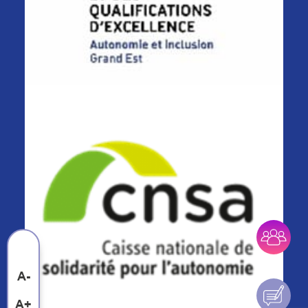
A-
A+