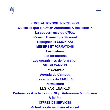
CMQE AUTONOMIE & INCLUSION
Qu’est-ce que le CMQE Autonomie & Inclusion ?
La gouvernance du CMQE
Réseau Thématique National
Visite ministérielle avec la
Rejoignez le CMQE A&I
MÉTIERS ET FORMATIONS
délégation sarroise
Les métiers
Les formations
Les organismes de formation
VIE DU CAMPUS
LE CAMPUS
Agenda du Campus
Les actions du CMQE AI
Newsletters
LES PARTENAIRES
Partenaires & acteurs du CMQE Autonomie & Inclusion
Du 3 au 5 mai 2023, le Campus en partenariat avec
À la Une
la Délégation Académique au Transfrontalier et à
OFFRES DE SERVICES
Actualités du sanitaire et social
l’Allemand a reçu la visite d’une délégation