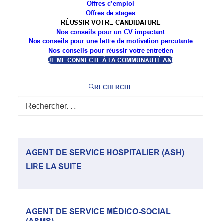
Offres d’emploi
Offres de stages
RÉUSSIR VOTRE CANDIDATURE
Nos conseils pour un CV impactant
Nos conseils pour une lettre de motivation percutante
Nos conseils pour réussir votre entretien
JE ME CONNECTE À LA COMMUNAUTÉ A&I
ACCOMPAGNANT ÉDUCATIF ET SOCIAL
RECHERCHE
(AES)
LIRE LA SUITE
AGENT DE SERVICE HOSPITALIER (ASH)
LIRE LA SUITE
AGENT DE SERVICE MÉDICO-SOCIAL
(ASMS)